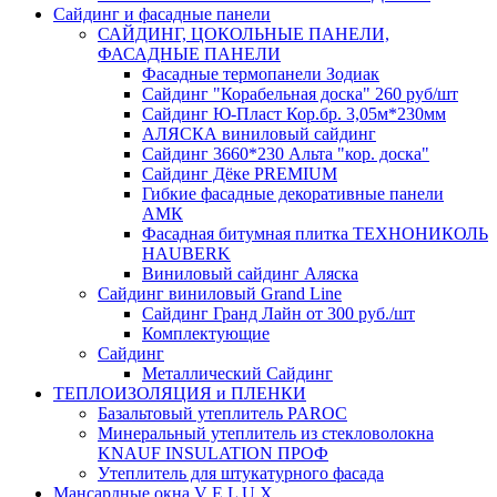
Сайдинг и фасадные панели
САЙДИНГ, ЦОКОЛЬНЫЕ ПАНЕЛИ,
ФАСАДНЫЕ ПАНЕЛИ
Фасадные термопанели Зодиак
Сайдинг "Корабельная доска" 260 руб/шт
Сайдинг Ю-Пласт Кор.бр. 3,05м*230мм
АЛЯСКА виниловый сайдинг
Сайдинг 3660*230 Альта "кор. доска"
Сайдинг Дёке PREMIUM
Гибкие фасадные декоративные панели
АМК
Фасадная битумная плитка ТЕХНОНИКОЛЬ
HAUBERK
Виниловый сайдинг Аляска
Сайдинг виниловый Grand Line
Сайдинг Гранд Лайн от 300 руб./шт
Комплектующие
Сайдинг
Металлический Сайдинг
ТЕПЛОИЗОЛЯЦИЯ и ПЛЕНКИ
Базальтовый утеплитель PAROC
Минеральный утеплитель из стекловолокна
KNAUF INSULATION ПРОФ
Утеплитель для штукатурного фасада
Мансардные окна V E L U X