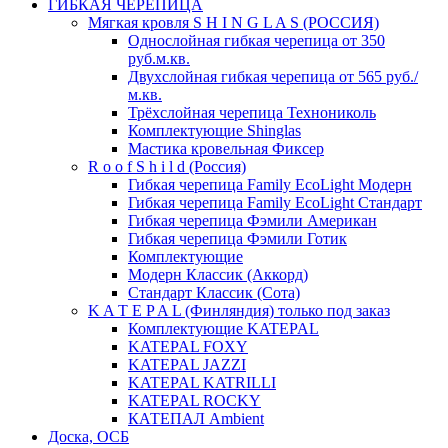
ГИБКАЯ ЧЕРЕПИЦА
Мягкая кровля S H I N G L A S (РОССИЯ)
Однослойная гибкая черепица от 350
руб.м.кв.
Двухслойная гибкая черепица от 565 руб./
м.кв.
Трёхслойная черепица Технониколь
Комплектующие Shinglas
Мастика кровельная Фиксер
R o o f S h i l d (Россия)
Гибкая черепица Family ЕсоLight Модерн
Гибкая черепица Family ЕсоLight Стандарт
Гибкая черепица Фэмили Американ
Гибкая черепица Фэмили Готик
Комплектующие
Модерн Классик (Аккорд)
Стандарт Классик (Сота)
K A T E P A L (Финляндия) только под заказ
Комплектующие KATEPAL
KATEPAL FOXY
KATEPAL JAZZI
KATEPAL KATRILLI
KATEPAL ROCKY
КАТЕПАЛ Ambient
Доска, ОСБ