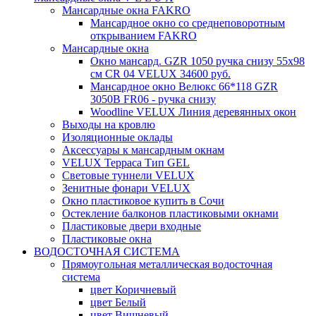
Мансардные окна FAKRO
Мансардное окно со среднеповоротным
открыванием FAKRO
Мансардные окна
Окно мансард. GZR 1050 ручка снизу 55х98
см CR 04 VELUX 34600 руб.
Мансардное окно Велюкс 66*118 GZR
3050B FR06 - ручка снизу
Woodline VELUX Линия деревянных окон
Выходы на кровлю
Изоляционные оклады
Аксессуары к мансардным окнам
VELUX Терраса Тип GEL
Световые туннели VELUX
Зенитные фонари VELUX
Окно пластиковое купить в Сочи
Остекление балконов пластиковыми окнами
Пластиковые двери входные
Пластиковые окна
ВОДОСТОЧНАЯ СИСТЕМА
Прямоугольная металлическая водосточная
система
цвет Коричневый
цвет Белый
цвет Вишневый