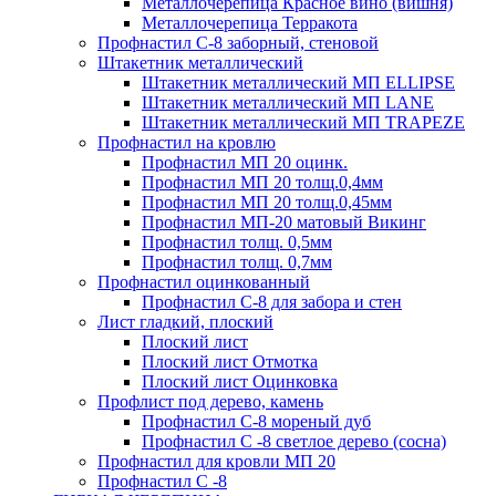
Металлочерепица Красное вино (вишня)
Металлочерепица Терракота
Профнастил С-8 заборный, стеновой
Штакетник металлический
Штакетник металлический МП ELLIPSE
Штакетник металлический МП LАNE
Штакетник металлический МП TRAPEZE
Профнастил на кровлю
Профнастил МП 20 оцинк.
Профнастил МП 20 толщ.0,4мм
Профнастил МП 20 толщ.0,45мм
Профнастил МП-20 матовый Викинг
Профнастил толщ. 0,5мм
Профнастил толщ. 0,7мм
Профнастил оцинкованный
Профнастил С-8 для забора и стен
Лист гладкий, плоский
Плоский лист
Плоский лист Отмотка
Плоский лист Оцинковка
Профлист под дерево, камень
Профнастил С-8 мореный дуб
Профнастил С -8 светлое дерево (сосна)
Профнастил для кровли МП 20
Профнастил С -8