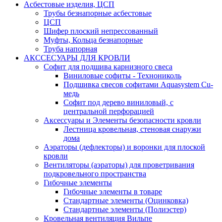
Асбестовые изделия, ЦСП
Трубы безнапорные асбестовые
ЦСП
Шифер плоский непрессованный
Муфты, Кольца безнапорные
Труба напорная
АКССЕСУАРЫ ДЛЯ КРОВЛИ
Софит для подшива карнизного свеса
Виниловые софиты - Технониколь
Подшивка свесов софитами Aquasystem Cu-
медь
Софит под дерево виниловый, с
центральной перфорацией
Аксессуары и Элементы безопасности кровли
Лестница кровельная, стеновая снаружи
дома
Аэраторы (дефлекторы) и воронки для плоской
кровли
Вентиляторы (аэраторы) для проветривания
подкровельного пространства
Гибочные элементы
Гибочные элементы в товаре
Стандартные элементы (Оцинковка)
Стандартные элементы (Полиэстер)
Кровельная вентиляция Вильпе