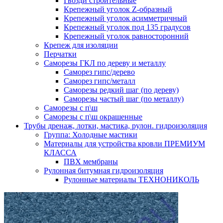
Гвозди строительные
Крепежный уголок Z-образный
Крепежный уголок асимметричный
Крепежный уголок под 135 градусов
Крепежный уголок равносторонний
Крепеж для изоляции
Перчатки
Саморезы ГКЛ по дереву и металлу
Саморез гипс/дерево
Саморез гипс/металл
Саморезы редкий шаг (по дереву)
Саморезы частый шаг (по металлу)
Саморезы с п\ш
Саморезы с п\ш окрашенные
Трубы дренаж, лотки, мастика, рулон. гидроизоляция
Группа: Холодные мастики
Материалы для устройства кровли ПРЕМИУМ
КЛАССА
ПВХ мембраны
Рулонная битумная гидроизоляция
Рулонные материалы ТЕХНОНИКОЛЬ