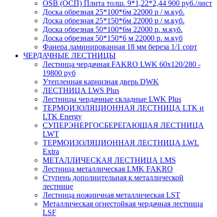
OSB (ОСП) Плита толщ. 9*1,22*2,44 900 руб./лист
Доска обрезная 25*100*6м 22000 р / м.куб.
Доска обрезная 25*150*6м 22000 р / м.куб.
Доска обрезная 50*100*6м 22000 р. м.куб.
Доска обрезная 50*150*6 м 22000 р. м.куб
Фанера ламинированная 18 мм береза 1/1 сорт
ЧЕРДАЧНЫЕ ЛЕСТНИЦЫ
Лестница чердачная FAKRO LWK 60х120/280 -
19800 руб
Утепленная карнизная дверь DWK
ЛЕСТНИЦА LWS Plus
Лестницы чердачные складные LWK Plus
ТЕРМОИЗОЛЯЦИОННАЯ ЛЕСТНИЦА LTK и
LTK Energy
СУПЕРЭНЕРГОСБЕРЕГАЮЩАЯ ЛЕСТНИЦА
LWT
ТЕРМОИЗОЛЯЦИОННАЯ ЛЕСТНИЦА LWL
Extra
МЕТАЛЛИЧЕСКАЯ ЛЕСТНИЦА LMS
Лестница металлическая LMK FAKRO
Ступень дополнительная к металлической
лестнице
Лестница ножничная металлическая LST
Металлическая огнестойкая чердачная лестница
LSF