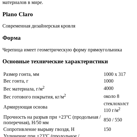
материалов в мире.
Plano Claro
Современная дизайнерская кровля
Форма
Черепица имеет геометрическую форму прямоугольника
Основные технические характеристики
Размер гонта, мм
1000 х 317
Вес гонта, г
1000
2
4000
Вес материала, г/м
2
около 8
Вес готового покрытия, кг/м
стеклохолст
Армирующая основа
2
110 г/м
Прочность на разрыв при +23°C (продольная /
850 / 550
поперечная), Н/50 мм
Сопротивление вырыву гвоздя, Н
150
Удлинение при +23°C (продольное /