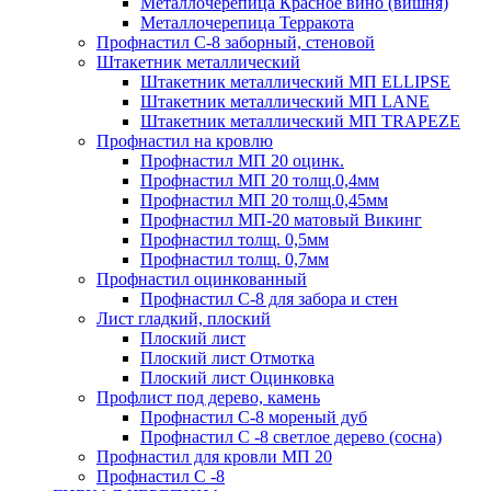
Металлочерепица Красное вино (вишня)
Металлочерепица Терракота
Профнастил С-8 заборный, стеновой
Штакетник металлический
Штакетник металлический МП ELLIPSE
Штакетник металлический МП LАNE
Штакетник металлический МП TRAPEZE
Профнастил на кровлю
Профнастил МП 20 оцинк.
Профнастил МП 20 толщ.0,4мм
Профнастил МП 20 толщ.0,45мм
Профнастил МП-20 матовый Викинг
Профнастил толщ. 0,5мм
Профнастил толщ. 0,7мм
Профнастил оцинкованный
Профнастил С-8 для забора и стен
Лист гладкий, плоский
Плоский лист
Плоский лист Отмотка
Плоский лист Оцинковка
Профлист под дерево, камень
Профнастил С-8 мореный дуб
Профнастил С -8 светлое дерево (сосна)
Профнастил для кровли МП 20
Профнастил С -8