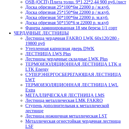
OSB (ОСП) Плита толщ. 9*1,22*2,44 900 руб./лист
Доска обрезная 25*100*6м 22000 р / м.куб.
Доска обрезная 25*150*6м 22000 р / м.куб.
Доска обрезная 50*100*6м 22000 р. м.куб.
Доска обрезная 50*150*6 м 22000 р. м.куб
Фанера ламинированная 18 мм береза 1/1 сорт
ЧЕРДАЧНЫЕ ЛЕСТНИЦЫ
Лестница чердачная FAKRO LWK 60х120/280 -
19800 руб
Утепленная карнизная дверь DWK
ЛЕСТНИЦА LWS Plus
Лестницы чердачные складные LWK Plus
ТЕРМОИЗОЛЯЦИОННАЯ ЛЕСТНИЦА LTK и
LTK Energy
СУПЕРЭНЕРГОСБЕРЕГАЮЩАЯ ЛЕСТНИЦА
LWT
ТЕРМОИЗОЛЯЦИОННАЯ ЛЕСТНИЦА LWL
Extra
МЕТАЛЛИЧЕСКАЯ ЛЕСТНИЦА LMS
Лестница металлическая LMK FAKRO
Ступень дополнительная к металлической
лестнице
Лестница ножничная металлическая LST
Металлическая огнестойкая чердачная лестница
LSF