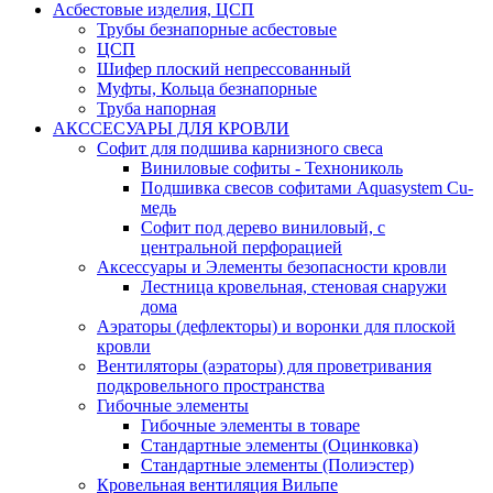
Асбестовые изделия, ЦСП
Трубы безнапорные асбестовые
ЦСП
Шифер плоский непрессованный
Муфты, Кольца безнапорные
Труба напорная
АКССЕСУАРЫ ДЛЯ КРОВЛИ
Софит для подшива карнизного свеса
Виниловые софиты - Технониколь
Подшивка свесов софитами Aquasystem Cu-
медь
Софит под дерево виниловый, с
центральной перфорацией
Аксессуары и Элементы безопасности кровли
Лестница кровельная, стеновая снаружи
дома
Аэраторы (дефлекторы) и воронки для плоской
кровли
Вентиляторы (аэраторы) для проветривания
подкровельного пространства
Гибочные элементы
Гибочные элементы в товаре
Стандартные элементы (Оцинковка)
Стандартные элементы (Полиэстер)
Кровельная вентиляция Вильпе