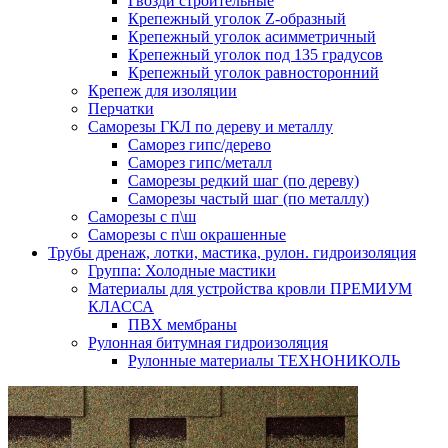
Гвозди строительные
Крепежный уголок Z-образный
Крепежный уголок асимметричный
Крепежный уголок под 135 градусов
Крепежный уголок равносторонний
Крепеж для изоляции
Перчатки
Саморезы ГКЛ по дереву и металлу
Саморез гипс/дерево
Саморез гипс/металл
Саморезы редкий шаг (по дереву)
Саморезы частый шаг (по металлу)
Саморезы с п\ш
Саморезы с п\ш окрашенные
Трубы дренаж, лотки, мастика, рулон. гидроизоляция
Группа: Холодные мастики
Материалы для устройства кровли ПРЕМИУМ
КЛАССА
ПВХ мембраны
Рулонная битумная гидроизоляция
Рулонные материалы ТЕХНОНИКОЛЬ