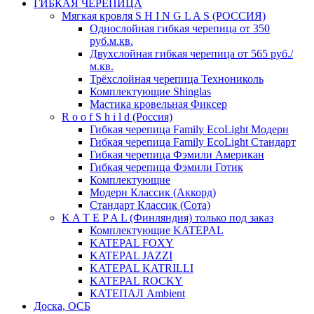
ГИБКАЯ ЧЕРЕПИЦА
Мягкая кровля S H I N G L A S (РОССИЯ)
Однослойная гибкая черепица от 350
руб.м.кв.
Двухслойная гибкая черепица от 565 руб./
м.кв.
Трёхслойная черепица Технониколь
Комплектующие Shinglas
Мастика кровельная Фиксер
R o o f S h i l d (Россия)
Гибкая черепица Family ЕсоLight Модерн
Гибкая черепица Family ЕсоLight Стандарт
Гибкая черепица Фэмили Американ
Гибкая черепица Фэмили Готик
Комплектующие
Модерн Классик (Аккорд)
Стандарт Классик (Сота)
K A T E P A L (Финляндия) только под заказ
Комплектующие KATEPAL
KATEPAL FOXY
KATEPAL JAZZI
KATEPAL KATRILLI
KATEPAL ROCKY
КАТЕПАЛ Ambient
Доска, ОСБ