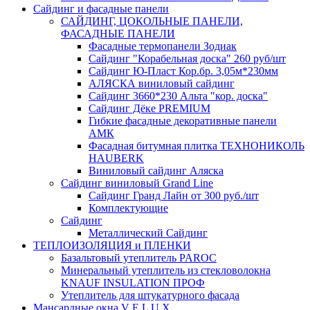
Сайдинг и фасадные панели
САЙДИНГ, ЦОКОЛЬНЫЕ ПАНЕЛИ,
ФАСАДНЫЕ ПАНЕЛИ
Фасадные термопанели Зодиак
Сайдинг "Корабельная доска" 260 руб/шт
Сайдинг Ю-Пласт Кор.бр. 3,05м*230мм
АЛЯСКА виниловый сайдинг
Сайдинг 3660*230 Альта "кор. доска"
Сайдинг Дёке PREMIUM
Гибкие фасадные декоративные панели
АМК
Фасадная битумная плитка ТЕХНОНИКОЛЬ
HAUBERK
Виниловый сайдинг Аляска
Сайдинг виниловый Grand Line
Сайдинг Гранд Лайн от 300 руб./шт
Комплектующие
Сайдинг
Металлический Сайдинг
ТЕПЛОИЗОЛЯЦИЯ и ПЛЕНКИ
Базальтовый утеплитель PAROC
Минеральный утеплитель из стекловолокна
KNAUF INSULATION ПРОФ
Утеплитель для штукатурного фасада
Мансардные окна V E L U X