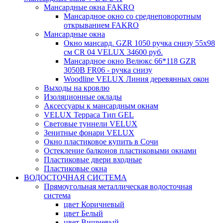
Мансардные окна FAKRO
Мансардное окно со среднеповоротным
открыванием FAKRO
Мансардные окна
Окно мансард. GZR 1050 ручка снизу 55х98
см CR 04 VELUX 34600 руб.
Мансардное окно Велюкс 66*118 GZR
3050B FR06 - ручка снизу
Woodline VELUX Линия деревянных окон
Выходы на кровлю
Изоляционные оклады
Аксессуары к мансардным окнам
VELUX Терраса Тип GEL
Световые туннели VELUX
Зенитные фонари VELUX
Окно пластиковое купить в Сочи
Остекление балконов пластиковыми окнами
Пластиковые двери входные
Пластиковые окна
ВОДОСТОЧНАЯ СИСТЕМА
Прямоугольная металлическая водосточная
система
цвет Коричневый
цвет Белый
цвет Вишневый